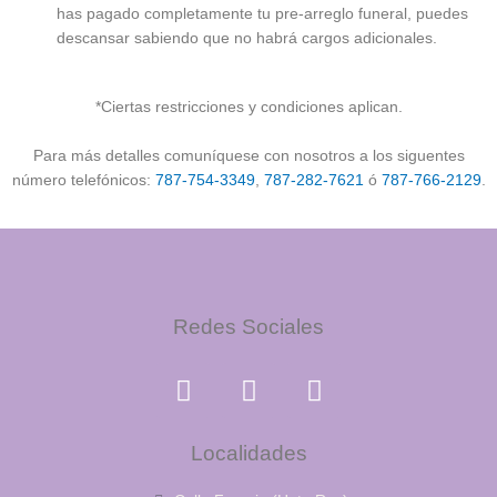
has pagado completamente tu pre-arreglo funeral, puedes
descansar sabiendo que no habrá cargos adicionales.
*Ciertas restricciones y condiciones aplican.
Para más detalles comuníquese con nosotros a los siguentes
número telefónicos:
787-754-3349
,
787-282-7621
ó
787-766-2129
.
Redes Sociales
F
I
Y
a
n
o
c
s
u
e
Localidades
t
t
b
a
u