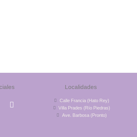
iales
Localidades
Y
Calle Francia (Hato Rey)
o
Villa Prades (Río Piedras)
u
Ave. Barbosa (Pronto)
t
u