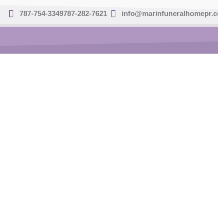
Skip
787-754-3349
787-282-7621
info@marinfuneralhomepr.
to
content